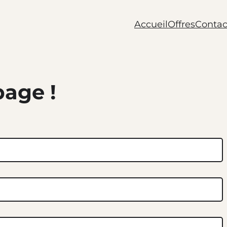
Accueil
Offres
Contac
page !