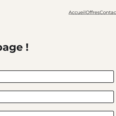
Accueil
Offres
Contac
page !