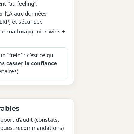
nt “au feeling”.
r l’IA aux données
ERP) et sécuriser.
une
roadmap
(quick wins +
n “frein” : c’est ce qui
ns casser la confiance
enaires).
rables
pport d’audit (constats,
sques, recommandations)