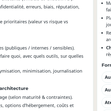
Ma
identialité, erreurs, biais, réputation,
fa
Pl
 prioritaires (valeur vs risque vs
jo
Re
ar
Ch
s (publiques / internes / sensibles).
rè
faire quoi, avec quels outils, sur quelles
For
misation, minimisation, journalisation
Au
 architecture
Au
ge (selon maturité & contraintes).
At
s, options d’hébergement, coûts et