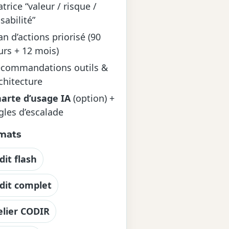
trice “valeur / risque /
isabilité”
an d’actions priorisé (90
urs + 12 mois)
commandations outils &
chitecture
arte d’usage IA
(option) +
gles d’escalade
mats
dit flash
dit complet
elier CODIR