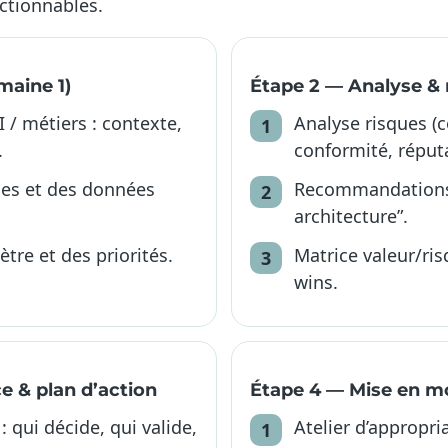
actionnables.
maine 1)
Étape 2 — Analyse 
 / métiers : contexte,
Analyse risques (co
.
conformité, réputa
ges et des données
Recommandations “
architecture”.
tre et des priorités.
Matrice valeur/ris
wins.
 & plan d’action
Étape 4 — Mise en 
: qui décide, qui valide,
Atelier d’appropri