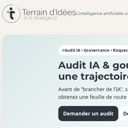
L’intelligence artificiel
Aller
au
contenu
Audit IA • Gouvernance • Risques
Audit IA & go
une trajectoir
Avant de “brancher de l’IA”, s
obtenez une feuille de route
Demander un audit
D