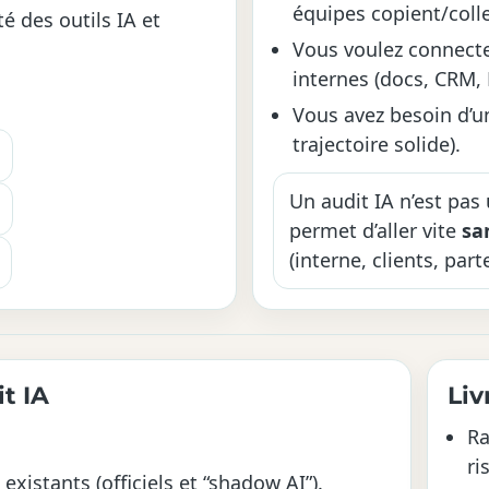
équipes copient/colle
é des outils IA et
Vous voulez connecte
internes (docs, CRM, 
Vous avez besoin d’
trajectoire solide).
Un audit IA n’est pas u
permet d’aller vite
sa
(interne, clients, part
t IA
Liv
Ra
ri
xistants (officiels et “shadow AI”).