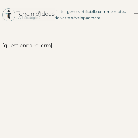
L’intelligence artificielle comme moteur
Aller
de votre développement
au
contenu
[questionnaire_crm]