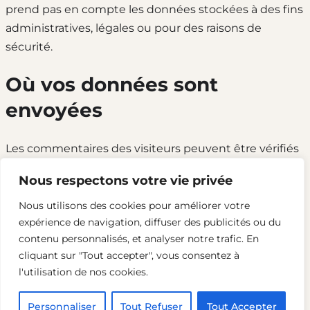
prend pas en compte les données stockées à des fins
administratives, légales ou pour des raisons de
sécurité.
Où vos données sont
envoyées
Les commentaires des visiteurs peuvent être vérifiés
à l’aide d’un service automatisé de détection des
Nous respectons votre vie privée
commentaires indésirables.
Nous utilisons des cookies pour améliorer votre
expérience de navigation, diffuser des publicités ou du
contenu personnalisés, et analyser notre trafic. En
LinkedIn
cliquant sur "Tout accepter", vous consentez à
l'utilisation de nos cookies.
2024 – Terrain d’idées
Personnaliser
Tout Refuser
Tout Accepter