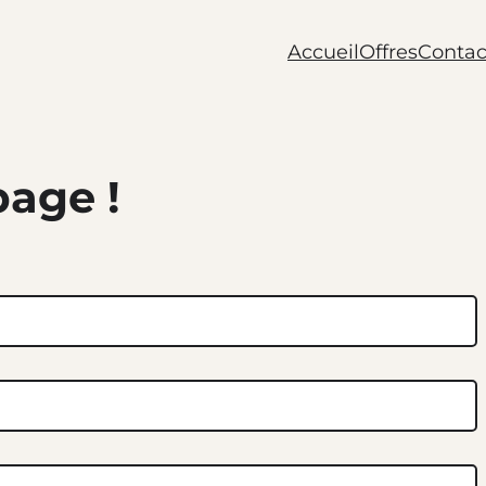
Accueil
Offres
Contac
page !